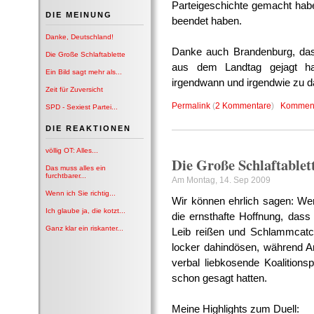
Parteigeschichte gemacht hab
DIE MEINUNG
beendet haben.
Danke, Deutschland!
Danke auch Brandenburg, dass
Die Große Schlaftablette
aus dem Landtag gejagt ha
Ein Bild sagt mehr als...
irgendwann und irgendwie zu 
Zeit für Zuversicht
Permalink
(
2 Kommentare
)
Komment
SPD - Sexiest Partei...
DIE REAKTIONEN
völlig OT: Alles...
Die Große Schlaftablet
Das muss alles ein
furchtbarer...
Am Montag, 14. Sep 2009
Wenn ich Sie richtig...
Wir können ehrlich sagen: Wer
Ich glaube ja, die kotzt...
die ernsthafte Hoffnung, dass
Ganz klar ein riskanter...
Leib reißen und Schlammcatc
locker dahindösen, während An
verbal liebkosende Koalitions
schon gesagt hatten.
Meine Highlights zum Duell: