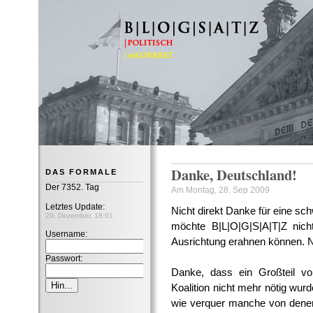
B|L|O|G|S|A|T|Z
Danke, Deutschland!
DAS FORMALE
Der 7352. Tag
Am Montag, 28. Sep 2009
Letztes Update:
Nicht direkt Danke für eine sc
29. Dezember, 18:01
möchte B|L|O|G|S|A|T|Z nicht
Username:
Ausrichtung erahnen können. N
Passwort:
Danke, dass ein Großteil v
Koalition nicht mehr nötig wurd
wie verquer manche von denen