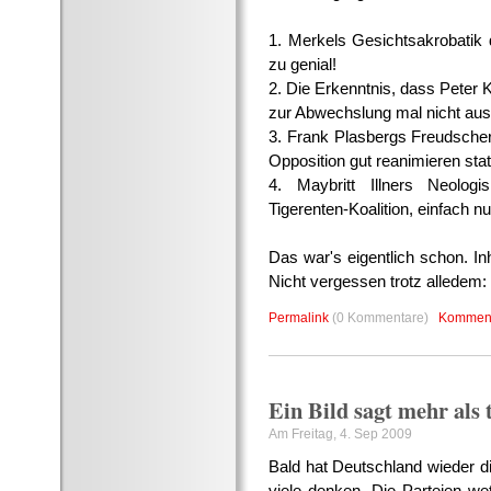
1. Merkels Gesichtsakrobatik d
zu genial!
2. Die Erkenntnis, dass Peter 
zur Abwechslung mal nicht aus
3. Frank Plasbergs Freudscher
Opposition gut reanimieren stat
4. Maybritt Illners Neolog
Tigerenten-Koalition, einfach nu
Das war's eigentlich schon. In
Nicht vergessen trotz alledem:
Permalink
(0 Kommentare)
Komment
Ein Bild sagt mehr als
Am Freitag, 4. Sep 2009
Bald hat Deutschland wieder 
viele denken. Die Parteien wet