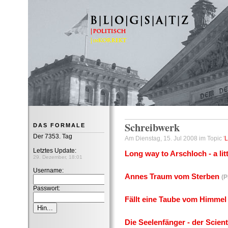
B|L|O|G|S|A|T|Z
Schreibwerk
DAS FORMALE
Der 7353. Tag
Am Dienstag, 15. Jul 2008 im Topic '
L
Letztes Update:
Long way to Arschloch - a lit
29. Dezember, 18:01
Username:
Annes Traum vom Sterben
(P
Passwort:
Fällt eine Taube vom Himmel 
Die Seelenfänger - der Scien