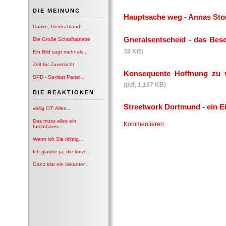
DIE MEINUNG
Hauptsache weg - Annas Sto
Danke, Deutschland!
Gneralsentscheid - das Besc
Die Große Schlaftablette
38 KB)
Ein Bild sagt mehr als...
Zeit für Zuversicht
Konsequente Hoffnung zu v
SPD - Sexiest Partei...
(pdf, 1,167 KB)
DIE REAKTIONEN
Streetwork Dortmund - ein Ei
völlig OT: Alles...
Das muss alles ein
Kommentieren
furchtbarer...
Wenn ich Sie richtig...
Ich glaube ja, die kotzt...
Ganz klar ein riskanter...