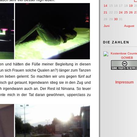
auch sehr viel besser high leben.
14
15
16
17
18
19
2
21
22
23
24
25
26
2
28
29
30
31
Juni
August
DIE ZAHLEN
n und hätten die Füße meiner Begleitung in diesen
tun sich Frauen solche Qualen an?) länger zum Tanzen
.
en lieben gelernt. So machten wir uns gegen fünf auf
Impressum
isch gut gelaunt. Irgendwann stieg sie in den Zug und
h irgendwann auch an. Der Rest ist Nirvana. So teuer
nnte mich in der Tat daran gewöhnen, upperclass zu