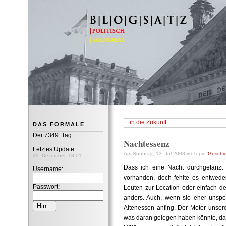
B|L|O|G|S|A|T|Z
...
in die Zukunft
DAS FORMALE
Der 7349. Tag
Nachtessenz
Letztes Update:
Am Sonntag, 13. Jul 2008 im Topic '
Geschic
29. Dezember, 18:01
Dass ich eine Nacht durchgetanzt 
Username:
vorhanden, doch fehlte es entweder 
Passwort:
Leuten zur Location oder einfach d
anders. Auch, wenn sie eher unspek
Altenessen anfing. Der Motor unser
was daran gelegen haben könnte, dass