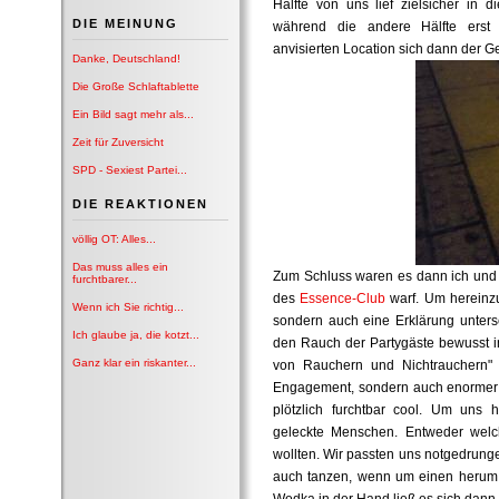
Hälfte von uns lief zielsicher in 
DIE MEINUNG
während die andere Hälfte erst g
anvisierten Location sich dann der Ge
Danke, Deutschland!
Die Große Schlaftablette
Ein Bild sagt mehr als...
Zeit für Zuversicht
SPD - Sexiest Partei...
DIE REAKTIONEN
völlig OT: Alles...
Das muss alles ein
Zum Schluss waren es dann ich und ei
furchtbarer...
des
Essence-Club
warf. Um hereinz
Wenn ich Sie richtig...
sondern auch eine Erklärung untersc
Ich glaube ja, die kotzt...
den Rauch der Partygäste bewusst i
Ganz klar ein riskanter...
von Rauchern und Nichtrauchern" zu
Engagement, sondern auch enormer 
plötzlich furchtbar cool. Um uns 
geleckte Menschen. Entweder welch
wollten. Wir passten uns notgedrung
auch tanzen, wenn um einen herum d