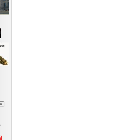
o
6
3