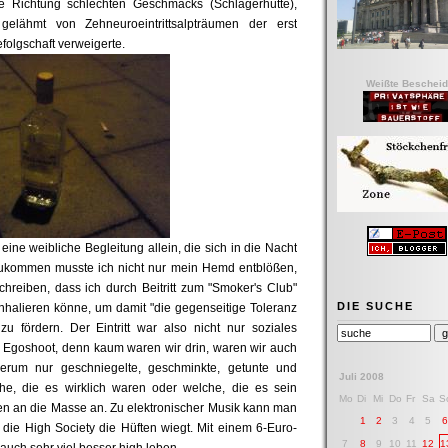
die Richtung schlechten Geschmacks (Schlagerhütte),
elähmt von Zehneuroeintrittsalpträumen der erst
folgschaft verweigerte.
Weißte Bescheid
ne weibliche Begleitung allein, die sich in die Nacht
ukommen musste ich nicht nur mein Hemd entblößen,
hreiben, dass ich durch Beitritt zum "Smoker's Club"
DIE SUCHE
nhalieren könne, um damit "die gegenseitige Toleranz
 fördern. Der Eintritt war also nicht nur soziales
Egoshoot, denn kaum waren wir drin, waren wir auch
herum nur geschniegelte, geschminkte, getunte und
Juli 2008
e, die es wirklich waren oder welche, die es sein
Mo
Di
Mi
Do
Fr
Sa
S
en an die Masse an. Zu elektronischer Musik kann man
1
2
3
4
5
ie High Society die Hüften wiegt. Mit einem 6-Euro-
7
8
9
10
11
12
1