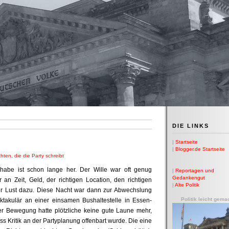
DIE LINKS
|
Startseite
|
Blogger.de Startseite
hten, die die Party schreibt
'
habe ist schon lange her. Der Wille war oft genug
|
Reportagen und
Gedankengut
an Zeit, Geld, der richtigen Location, den richtigen
|
Alte Politik
er Lust dazu. Diese Nacht war dann zur Abwechslung
Politik leicht gema
takulär an einer einsamen Bushaltestelle in Essen-
er Bewegung hatte plötzliche keine gute Laune mehr,
 Kritik an der Partyplanung offenbart wurde. Die eine