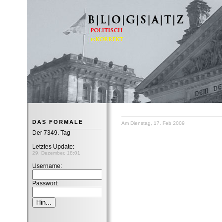
B|L|O|G|S|A|T|Z
DAS FORMALE
Am Dienstag, 17. Feb 2009
Der 7349. Tag
Letztes Update:
29. Dezember, 18:01
Username:
Passwort: