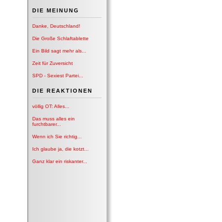
DIE MEINUNG
Danke, Deutschland!
Die Große Schlaftablette
Ein Bild sagt mehr als...
Zeit für Zuversicht
SPD - Sexiest Partei...
DIE REAKTIONEN
völlig OT: Alles...
Das muss alles ein
furchtbarer...
Wenn ich Sie richtig...
Ich glaube ja, die kotzt...
Ganz klar ein riskanter...