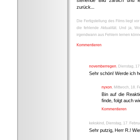
stehende Bild zärtlich und l
zurück...
Die Fertigstellung des Films liegt vo
die fehlende Aktualität. Und ja, W
irgendwann aus Fehlern lernen könn
Kommentieren
novemberregen
, Dienstag, 1
Sehr schön! Werde ich h
nyxon
, Mittwoch, 18. 
Bin auf die Reakt
finde, folgt auch w
Kommentieren
kekskind, Dienstag, 17. Febru
Sehr putzig, Herr R.! Wi