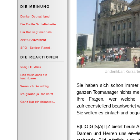
DIE MEINUNG
Danke, Deutschland!
Die Große Schlaftablette
Ein Bild sagt mehr als...
Zeit für Zuversicht
SPD - Sexiest Partei...
DIE REAKTIONEN
völlig OT: Alles...
Undenkbar: Kurzarbe
Das muss alles ein
furchtbarer...
Sie haben sich schon immer g
Wenn ich Sie richtig...
ganzen Topmanager nichts me
Ich glaube ja, die kotzt...
Ihre Fragen, wer welche 
Ganz klar ein riskanter...
zufriedenstellend beantwortet 
Sie wollen es einfach und beq
B|L|O|G|S|A|T|Z bietet heute A
Damen und Herren uns
an d