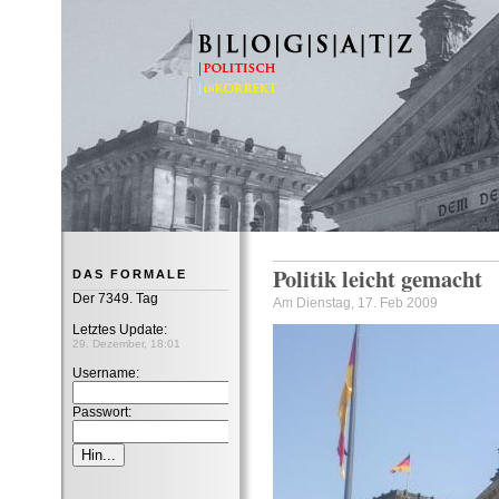
B|L|O|G|S|A|T|Z
Politik leicht gemacht
DAS FORMALE
Der 7349. Tag
Am Dienstag, 17. Feb 2009
Letztes Update:
29. Dezember, 18:01
Username:
Passwort: