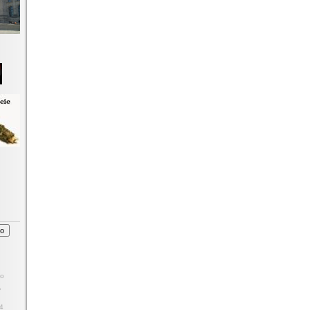
o
7
4