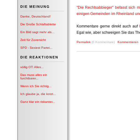
DIE MEINUNG
"Die Rechtsabbieger" befasst sich m
einigen Gemeinden im Rheinland und 
Danke, Deutschland!
Die Große Schlaftablette
Kommentare gerne direkt auch auf
Ein Bild sagt mehr als...
Egal wie, aber schweigen Sie das Them
Zeit für Zuversicht
Permalink
(0 Kommentare)
Kommentieren
SPD - Sexiest Partei...
DIE REAKTIONEN
völlig OT: Alles...
Das muss alles ein
furchtbarer...
Wenn ich Sie richtig...
Ich glaube ja, die kotzt...
Ganz klar ein riskanter...