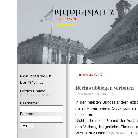
B|L|O|G|S|A|T|Z
...
in die Zukunft
DAS FORMALE
Der 7349. Tag
Rechts abbiegen verboten
Letztes Update:
Am Mittwoch, 10. Jun 2009
29. Dezember, 18:01
In den meisten Bundesländern exis
Username:
mehr. Mit ein wenig Glück können 
Passwort:
einziehen.
Nicht jede ist ein Freund der Verfa
den Vorhang bürgerlicher Themen a
Westfalen zu einem speziellen Fall sa