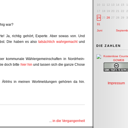
10
11
12
13
14
15
1
17
18
19
20
21
22
2
24
25
26
27
28
29
3
uhig war?
31
Juni
Septemb
rte! Ja, richtig gehört, Experte. Aber sowas von. Und
elbst. Die haben es also
tatsächlich wahrgemacht
und
DIE ZAHLEN
über kommunale Wählergemeinschaften in Nordrhein-
Sie doch bitte
hier hin
und lassen sich die ganze Chose
.
3 Ähhhs in meinen Wortmeldungen gehören da hin.
Impressum
...
in die Vergangenheit