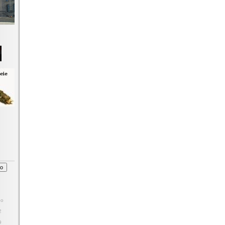
So
2
9