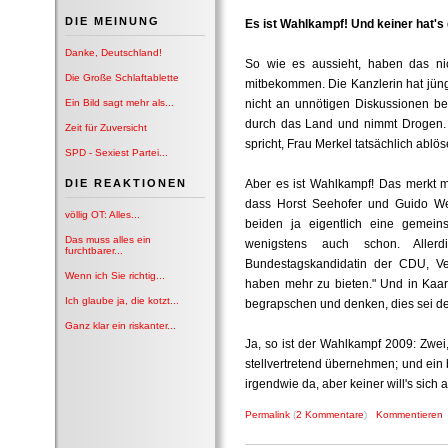
DIE MEINUNG
Es ist Wahlkampf! Und keiner hat's 
Danke, Deutschland!
So wie es aussieht, haben das nic
Die Große Schlaftablette
mitbekommen. Die Kanzlerin hat jüng
Ein Bild sagt mehr als...
nicht an unnötigen Diskussionen bet
durch das Land und nimmt Drogen. A
Zeit für Zuversicht
spricht, Frau Merkel tatsächlich ablö
SPD - Sexiest Partei...
DIE REAKTIONEN
Aber es ist Wahlkampf! Das merkt m
dass Horst Seehofer und Guido Wes
völlig OT: Alles...
beiden ja eigentlich eine gemein
Das muss alles ein
wenigstens auch schon. Aller
furchtbarer...
Bundestagskandidatin der CDU, Ver
Wenn ich Sie richtig...
haben mehr zu bieten." Und in Kaar
Ich glaube ja, die kotzt...
begrapschen und denken, dies sei de
Ganz klar ein riskanter...
Ja, so ist der Wahlkampf 2009: Zwei,
stellvertretend übernehmen; und ein 
irgendwie da, aber keiner will's sich
Permalink
(
2 Kommentare
)
Kommentieren