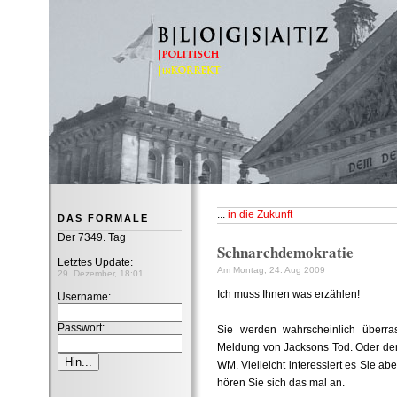
B|L|O|G|S|A|T|Z
...
in die Zukunft
DAS FORMALE
Der 7349. Tag
Schnarchdemokratie
Letztes Update:
Am Montag, 24. Aug 2009
29. Dezember, 18:01
Ich muss Ihnen was erzählen!
Username:
Passwort:
Sie werden wahrscheinlich überra
Meldung von Jacksons Tod. Oder dem 
WM. Vielleicht interessiert es Sie ab
hören Sie sich das mal an.