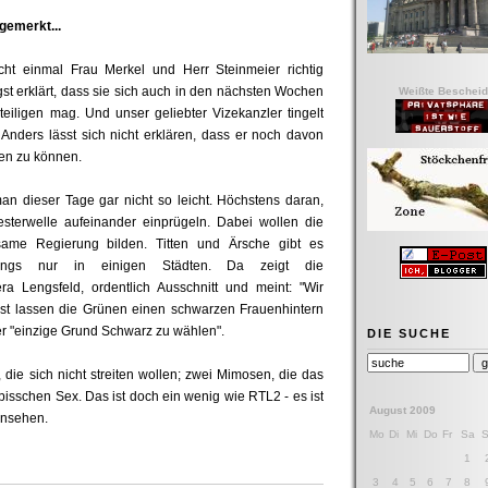
gemerkt...
ht einmal Frau Merkel und Herr Steinmeier richtig
st erklärt, dass sie sich auch in den nächsten Wochen
Weißte Bescheid
eiligen mag. Und unser geliebter Vizekanzler tingelt
nders lässt sich nicht erklären, dass er noch davon
sen zu können.
an dieser Tage gar nicht so leicht. Höchstens daran,
terwelle aufeinander einprügeln. Dabei wollen die
same Regierung bilden. Titten und Ärsche gibt es
dings nur in einigen Städten. Da zeigt die
a Lengsfeld, ordentlich Ausschnitt und meint: "Wir
st lassen die Grünen einen schwarzen Frauenhintern
r "einzige Grund Schwarz zu wählen".
DIE SUCHE
 die sich nicht streiten wollen; zwei Mimosen, die das
bisschen Sex. Das ist doch ein wenig wie RTL2 - es ist
August 2009
 ansehen.
Mo
Di
Mi
Do
Fr
Sa
1
3
4
5
6
7
8