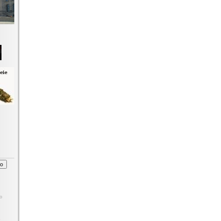
o
1
8