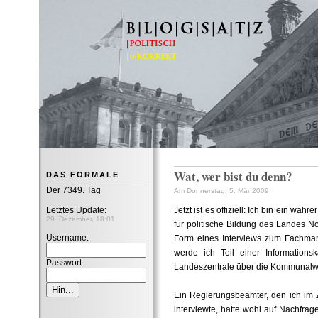
B|L|O|G|S|A|T|Z
Wat, wer bist du denn?
DAS FORMALE
Der 7349. Tag
Am Donnerstag, 5. Mär 2009
Letztes Update:
Jetzt ist es offiziell: Ich bin ein w
29. Dezember, 18:01
für politische Bildung des Landes N
Username:
Form eines Interviews zum Fachma
werde ich Teil einer Information
Passwort:
Landeszentrale über die Kommunalwa
Ein Regierungsbeamter, den ich im 
interviewte, hatte wohl auf Nachfr