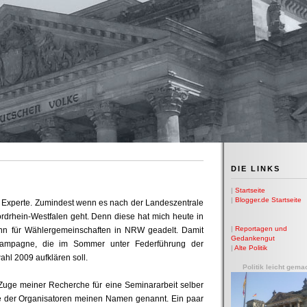
DIE LINKS
|
Startseite
|
Blogger.de Startseite
ahrer Experte. Zumindest wenn es nach der Landeszentrale
ordrhein-Westfalen geht. Denn diese hat mich heute in
|
Reportagen und
nn für Wählergemeinschaften in NRW geadelt. Damit
Gedankengut
skampagne, die im Sommer unter Federführung der
|
Alte Politik
hl 2009 aufklären soll.
Politik leicht gema
Zuge meiner Recherche für eine Seminararbeit selber
age der Organisatoren meinen Namen genannt. Ein paar