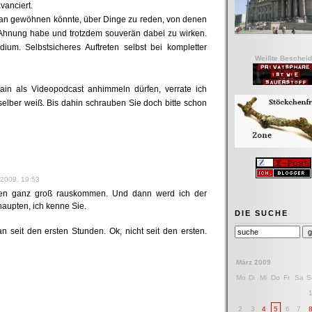
vanciert.
ran gewöhnen könnte, über Dinge zu reden, von denen
d Ahnung habe und trotzdem souverän dabei zu wirken.
dium. Selbstsicheres Auftreten selbst bei kompletter
Weißte Bescheid
in als Videopodcast anhimmeln dürfen, verrate ich
selber weiß. Bis dahin schrauben Sie doch bitte schon
 2009, 19:53
rden ganz groß rauskommen. Und dann werd ich der
haupten, ich kenne Sie.
DIE SUCHE
n seit den ersten Stunden. Ok, nicht seit den ersten.
März 2009
Mo
Di
Mi
Do
Fr
Sa
S
2
3
4
5
6
7