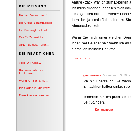
Anrufe - zack, war ich zum Experten a
DIE MEINUNG
Ich muss zugeben, dass ich mich da
ich eigentlich nur aus zweiter Han
Danke, Deutschland!
Lern ich ja schließlch alles im Stu
Die Große Schlaftablette
Ahnungslosigkeit.
Ein Bild sagt mehr als...
Wann Sie mich unter welcher Doma
Zeit für Zuversicht
Ihnen bei Gelegenheit, wenn ich es 
SPD - Sexiest Partei...
einmal an meinem Denkmal.
DIE REAKTIONEN
Kommentieren
völlig OT: Alles...
Das muss alles ein
furchtbarer...
guenterkrass
, Donnerstag, 5. März
Wenn ich Sie richtig...
Ich bin überzeugt, Sie we
Einfachheit halber einfach be
Ich glaube ja, die kotzt...
Ganz klar ein riskanter...
Immerhin bin ich praktisch Fa
Seit Stunden.
Kommentieren