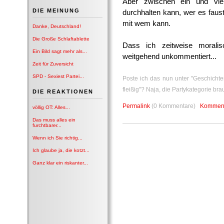
Aber zwischen ein und vi
DIE MEINUNG
durchhalten kann, wer es faust
mit wem kann.
Danke, Deutschland!
Die Große Schlaftablette
Dass ich zeitweise moralisc
Ein Bild sagt mehr als...
weitgehend unkommentiert...
Zeit für Zuversicht
SPD - Sexiest Partei...
Poste ich das nun unter "Geschichten
fleißig"? Naja, die Partykategorie bra
DIE REAKTIONEN
Permalink
(0 Kommentare)
Komment
völlig OT: Alles...
Das muss alles ein
furchtbarer...
Wenn ich Sie richtig...
Ich glaube ja, die kotzt...
Ganz klar ein riskanter...