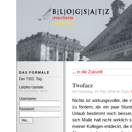
B|L|O|G|S|A|T|Z
...
in die Zukunft
DAS FORMALE
Der 7352. Tag
Twoface
Letztes Update:
29. Dezember, 18:01
Am Samstag, 16. Feb 2008 im Topic '
Username:
Nichts ist wirkungsvoller, di
zu fördern, als ein paar Stu
Passwort:
Urlaub bestimmt noch besser,
sich Malle halt nicht wirklic
meiner Kollegen entdeckt, die 