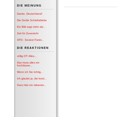
DIE MEINUNG
Danke, Deutschland!
Die Große Schlaftablette
Ein Bild sagt mehr als...
Zeit für Zuversicht
SPD - Sexiest Partei...
DIE REAKTIONEN
völlig OT: Alles...
Das muss alles ein
furchtbarer...
Wenn ich Sie richtig...
Ich glaube ja, die kotzt...
Ganz klar ein riskanter...