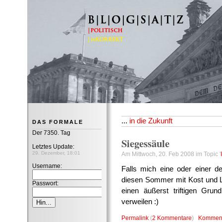
B|L|O|G|S|A|T|Z
...
in die Zukunft
DAS FORMALE
Der 7350. Tag
Siegessäule
Letztes Update:
29. Dezember, 18:01
Am Mittwoch, 20. Feb 2008 im Topic '
Username:
Falls mich eine oder einer de
diesen Sommer mit Kost und Lo
Passwort:
einen äußerst triftigen Gru
verweilen :)
Permalink
(
2 Kommentare
)
Komment