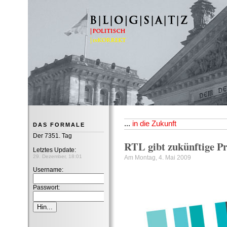
B|L|O|G|S|A|T|Z
...
in die Zukunft
DAS FORMALE
Der 7351. Tag
RTL gibt zukünftige 
Letztes Update:
29. Dezember, 18:01
Am Montag, 4. Mai 2009
Username:
Passwort: