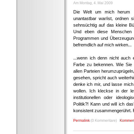
Am Montag, 4. Mai 2009
Die Welt um mich herum pol
unantastbar war/ist, ordnen s
sehnsüchtig auf das kleine Büc
Und eben diese Menschen s
Programmen und Überzeugunge
befremdlich auf mich wirken...
...wenn ich denn nicht auch 
Farbe zu bekennen. Wie Sie h
allen Parteien herumzuprügeln,
gesehen, spricht auch weiterhi
denke ich mir, und lasse mic
wollen. Ich kleckse in der l
institutionellen oder ideolo
Politik?! Kann und will ich da
konsistent zusammengerührt. Fe
Permalink
(0 Kommentare)
Komment