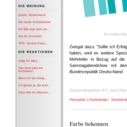
DIE MEINUNG
Danke, Deutschland!
Die Große Schlaftablette
Ein Bild sagt mehr als...
Ein hartes Stüc
Zeit für Zuversicht
SPD - Sexiest Partei...
Zwegat dazu: "Sollte ich Erfo
DIE REAKTIONEN
haben, wird es weitere Spez
Mehrteiler in Bezug auf die
völlig OT: Alles...
Samstagabendshow mit de
Das muss alles ein
Bundesrepublik Deutschland
.
furchtbarer...
Wenn ich Sie richtig...
Ich glaube ja, die kotzt...
Original Bildquellen: RTL, Hypo Real
Ganz klar ein riskanter...
Permalink
(
1 Kommentar
)
Kommenti
Farbe bekennen