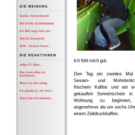
DIE MEINUNG
Danke, Deutschland!
Die Große Schlaftablette
Ein Bild sagt mehr als...
Zeit für Zuversicht
SPD - Sexiest Partei...
DIE REAKTIONEN
Ich fühl mich gut.
völlig OT: Alles...
Das muss alles ein
Den Tag ein zweites Mal
furchtbarer...
Sesam- und Mohnbrötch
Wenn ich Sie richtig...
frischem Kaffee und ein w
Ich glaube ja, die kotzt...
gekauften Sonnenschein in
Ganz klar ein riskanter...
Wohnung zu beginnen, 
angenehmer als um sechs Uhr
einem Zeitdruckkaffee.