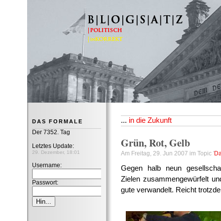
B|L|O|G|S|A|T|Z
...
in die Zukunft
DAS FORMALE
Der 7352. Tag
Grün, Rot, Gelb
Letztes Update:
29. Dezember, 18:01
Am Freitag, 29. Jun 2007 im Topic '
Da
Username:
Gegen halb neun gesellschafts
Zielen zusammengewürfelt und
Passwort:
gute verwandelt. Reicht trotzd