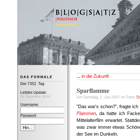
B|L|O|G|S|A|T|Z
...
in die Zukunft
DAS FORMALE
Der 7352. Tag
Sparflamme
Letztes Update:
29. Dezember, 18:01
Am Samstag, 2. Jun 2007 im Topic '
D
Username:
"Das war's schon?", fragte i
Flammen
, da hatte ich Fack
Passwort:
Mittelalterfilm erwartet. Stat
was zwar immer etwas Schönes
der See im Dunkeln.