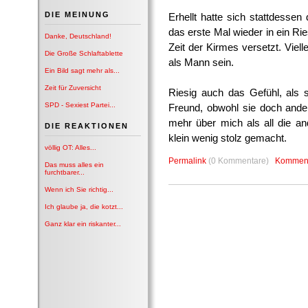
DIE MEINUNG
Erhellt hatte sich stattdess
das erste Mal wieder in ein Rie
Danke, Deutschland!
Zeit der Kirmes versetzt. Viel
Die Große Schlaftablette
als Mann sein.
Ein Bild sagt mehr als...
Zeit für Zuversicht
Riesig auch das Gefühl, als s
SPD - Sexiest Partei...
Freund, obwohl sie doch ander
mehr über mich als all die a
DIE REAKTIONEN
klein wenig stolz gemacht.
völlig OT: Alles...
Permalink
(0 Kommentare)
Komment
Das muss alles ein
furchtbarer...
Wenn ich Sie richtig...
Ich glaube ja, die kotzt...
Ganz klar ein riskanter...