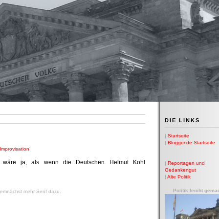
DIE LINKS
|
Startseite
|
Blogger.de Startseite
 Improvisation
'
wäre ja, als wenn die Deutschen Helmut Kohl
|
Reportagen und
Gedankengut
|
Alte Politik
Politik leicht gema
 demnächst mehr Senf dazu.