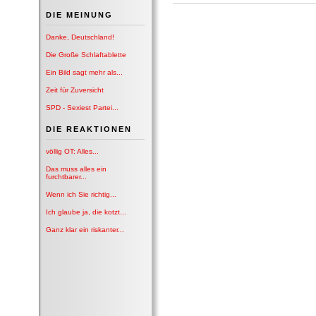
DIE MEINUNG
Danke, Deutschland!
Die Große Schlaftablette
Ein Bild sagt mehr als...
Zeit für Zuversicht
SPD - Sexiest Partei...
DIE REAKTIONEN
völlig OT: Alles...
Das muss alles ein
furchtbarer...
Wenn ich Sie richtig...
Ich glaube ja, die kotzt...
Ganz klar ein riskanter...