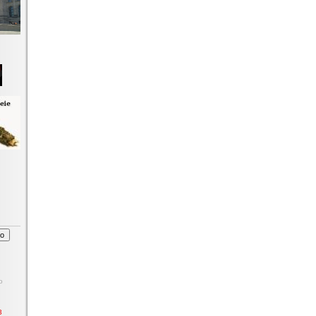
o
6
3