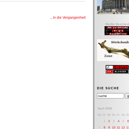
...
in die Vergangenheit
Weißte Bescheid
DIE SUCHE
April 2008
Mo
Di
Mi
Do
Fr
Sa
S
1
2
3
4
5
7
8
9
10
11
12
1