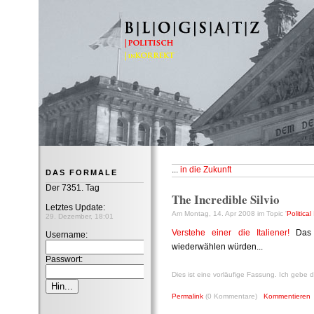
B|L|O|G|S|A|T|Z
...
in die Zukunft
DAS FORMALE
Der 7351. Tag
The Incredible Silvio
Letztes Update:
Am Montag, 14. Apr 2008 im Topic '
Political
29. Dezember, 18:01
Verstehe einer die Italiener!
Das 
Username:
wiederwählen würden...
Passwort:
Dies ist eine vorläufige Fassung. Ich gebe
Permalink
(0 Kommentare)
Kommentieren