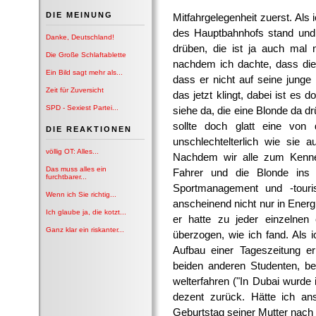
DIE MEINUNG
Mitfahrgelegenheit zuerst. Als
des Hauptbahnhofs stand und 
Danke, Deutschland!
drüben, die ist ja auch mal 
Die Große Schlaftablette
nachdem ich dachte, dass die
Ein Bild sagt mehr als...
dass er nicht auf seine jung
Zeit für Zuversicht
das jetzt klingt, dabei ist es 
SPD - Sexiest Partei...
siehe da, die eine Blonde da dr
sollte doch glatt eine von 
DIE REAKTIONEN
unschlechtelterlich wie sie a
völlig OT: Alles...
Nachdem wir alle zum Kenne
Das muss alles ein
Fahrer und die Blonde ins
furchtbarer...
Sportmanagement und -touri
Wenn ich Sie richtig...
anscheinend nicht nur in Ener
Ich glaube ja, die kotzt...
er hatte zu jeder einzelnen 
Ganz klar ein riskanter...
überzogen, wie ich fand. Als
Aufbau einer Tageszeitung er
beiden anderen Studenten, be
welterfahren ("In Dubai wurde i
dezent zurück. Hätte ich an
Geburtstag seiner Mutter nach 