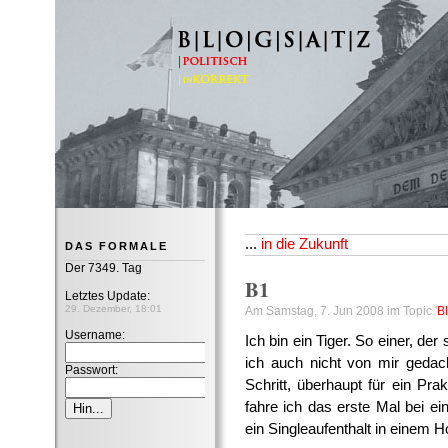
B|L|O|G|S|A|T|Z
...
in die Zukunft
DAS FORMALE
Der 7349. Tag
B1
Letztes Update:
29. Dezember, 18:01
Am Samstag, 7. Jun 2008 im Topic '
B
Username:
Ich bin ein Tiger. So einer, der 
ich auch nicht von mir gedach
Passwort:
Schritt, überhaupt für ein Pra
fahre ich das erste Mal bei e
ein Singleaufenthalt in einem Ho