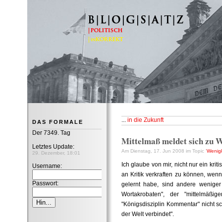
B|L|O|G|S|A|T|Z
...
in die Zukunft
DAS FORMALE
Der 7349. Tag
Mittelmaß meldet sich zu 
Letztes Update:
Am Dienstag, 17. Jun 2008 im Topic '
Wenigk
29. Dezember, 18:01
Ich glaube von mir, nicht nur ein kr
Username:
an Kritik verkraften zu können, we
Passwort:
gelernt habe, sind andere weniger 
Wortakrobaten", der "mittelmäßig
"Königsdisziplin Kommentar" nicht sc
der Welt verbindet".