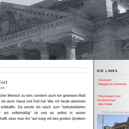
DIE LINKS
Wort
|
Startseite
|
Blogger.de Startseite
eit...
'
itischer Mensch zu sein, sondern auch ein gewisses Maß
|
Reportagen und
Gedankengut
nn sie denn Hand und Fuß hat. Wie ich heute abermals
|
Alte Politik
kritikaffin. Da werde ich rasch zum "selbsterklärten
Politik leicht gema
er als mittelmäßig" ist und es selbst in seiner
hafft, dass man ihn "auf ewig mit den großen Zynikern