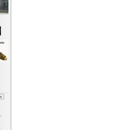
o
1
8