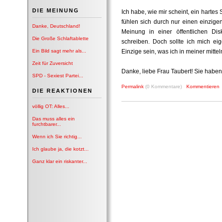
DIE MEINUNG
Ich habe, wie mir scheint, ein harte
fühlen sich durch nur einen einzigen
Danke, Deutschland!
Meinung in einer öffentlichen Di
Die Große Schlaftablette
schreiben. Doch sollte ich mich eig
Ein Bild sagt mehr als...
Einzige sein, was ich in meiner mitt
Zeit für Zuversicht
Danke, liebe Frau Taubert! Sie hab
SPD - Sexiest Partei...
Permalink
(0 Kommentare)
Kommentieren
DIE REAKTIONEN
völlig OT: Alles...
Das muss alles ein
furchtbarer...
Wenn ich Sie richtig...
Ich glaube ja, die kotzt...
Ganz klar ein riskanter...