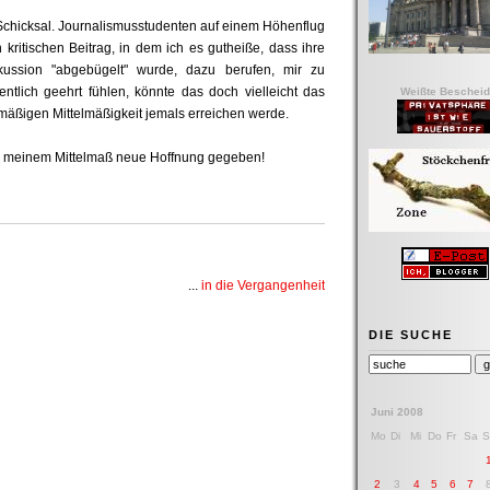
s Schicksal. Journalismusstudenten auf einem Höhenflug
 kritischen Beitrag, in dem ich es gutheiße, dass ihre
skussion "abgebügelt" wurde, dazu berufen, mir zu
entlich geehrt fühlen, könnte das doch vielleicht das
Weißte Bescheid
elmäßigen Mittelmäßigkeit jemals erreichen werde.
en meinem Mittelmaß neue Hoffnung gegeben!
...
in die Vergangenheit
DIE SUCHE
Juni 2008
Mo
Di
Mi
Do
Fr
Sa
S
2
3
4
5
6
7