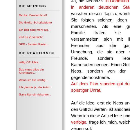
Ja, die Neonazis
in Dortmund
DIE MEINUNG
in anderen deutschen Stä
wussten diesen Tag zu würdi
Danke, Deutschland!
Sie folgten solchen Ideen
Die Große Schlaftablette
marschierten. Als eine g
Ein Bild sagt mehr als...
Familie traten sie a
Zeit für Zuversicht
versammelten sich mit i
SPD - Sexiest Partei...
Freunden aus der gan
Umgebung, die sie aber n
DIE REAKTIONEN
Freunde, sondern liebev
völlig OT: Alles...
Kameraden nennen. Einen Gril
Das muss alles ein
Neos, sondern von der li
furchtbarer...
gegendemonstrierte.
Wenn ich Sie richtig...
Auf dem Plan standen gut dur
Ich glaube ja, die kotzt...
sonstiger Unrat.
Ganz klar ein riskanter...
Auf die Idee, erst die Neos un
den Grill zu werfen, ist ansch
Wenn ich diese Artikel lese un
verfolge
, frage ich mich, wel
zeigen soll.