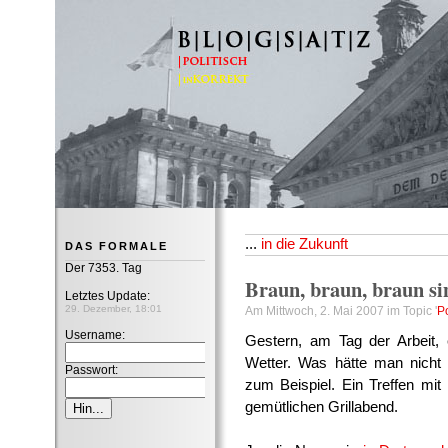
B|L|O|G|S|A|T|Z
...
in die Zukunft
DAS FORMALE
Der 7353. Tag
Braun, braun, braun sin
Letztes Update:
29. Dezember, 18:01
Am Mittwoch, 2. Mai 2007 im Topic '
Po
Username:
Gestern, am Tag der Arbeit,
Wetter. Was hätte man nicht a
Passwort:
zum Beispiel. Ein Treffen mit 
gemütlichen Grillabend.