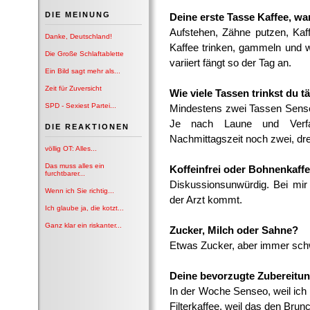
DIE MEINUNG
Deine erste Tasse Kaffee, wan
Aufstehen, Zähne putzen, Kaf
Danke, Deutschland!
Kaffee trinken, gammeln und we
Die Große Schlaftablette
variiert fängt so der Tag an.
Ein Bild sagt mehr als...
Zeit für Zuversicht
Wie viele Tassen trinkst du t
SPD - Sexiest Partei...
Mindestens zwei Tassen Sense
Je nach Laune und Verf
DIE REAKTIONEN
Nachmittagszeit noch zwei, dre
völlig OT: Alles...
Das muss alles ein
Koffeinfrei oder Bohnenkaff
furchtbarer...
Diskussionsunwürdig. Bei mir
Wenn ich Sie richtig...
der Arzt kommt.
Ich glaube ja, die kotzt...
Ganz klar ein riskanter...
Zucker, Milch oder Sahne?
Etwas Zucker, aber immer sch
Deine bevorzugte Zubereitun
In der Woche Senseo, weil ic
Filterkaffee, weil das den Brun