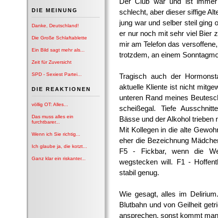
Der Club war und ist immer n
DIE MEINUNG
schlecht, aber dieser siffige Al
jung war und selber steil ging
Danke, Deutschland!
er nur noch mit sehr viel Bier
Die Große Schlaftablette
mir am Telefon das versoffene,
Ein Bild sagt mehr als...
trotzdem, an einem Sonntagmo
Zeit für Zuversicht
SPD - Sexiest Partei...
Tragisch auch der Hormonst
aktuelle Kliente ist nicht mit
DIE REAKTIONEN
unteren Rand meines Beutesc
völlig OT: Alles...
scheißegal. Tiefe Ausschnitt
Das muss alles ein
Bässe und der Alkohol trieben m
furchtbarer...
Mit Kollegen in die alte Gewohnh
Wenn ich Sie richtig...
eher die Bezeichnung Mädchen t
Ich glaube ja, die kotzt...
F5 - Fickbar, wenn die We
Ganz klar ein riskanter...
wegstecken will. F1 - Hoffentl
stabil genug.
Wie gesagt, alles im Delirium.
Blutbahn und von Geilheit getr
ansprechen, sonst kommt man n