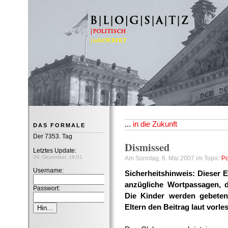
B|L|O|G|S|A|T|Z
...
in die Zukunft
DAS FORMALE
Der 7353. Tag
Dismissed
Letztes Update:
29. Dezember, 18:01
Am Sonntag, 6. Mai 2007 im Topic '
Po
Username:
Sicherheitshinweis: Dieser E
anzügliche Wortpassagen, d
Passwort:
Die Kinder werden gebeten
Eltern den Beitrag laut vorle