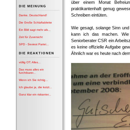
über einem Monat Befreiu
DIE MEINUNG
praktikantenhaft genug gewes
Schreiben eintüten.
Danke, Deutschland!
Die Große Schlaftablette
Wie gesagt, solange Sinn und
Ein Bild sagt mehr als...
kann ich das machen. Wie 
Zeit für Zuversicht
Seniorberater CSR ein Arbeitsz
SPD - Sexiest Partei...
es keine offizielle Aufgabe ge
Ähnlich war es heute nach dem
DIE REAKTIONEN
völlig OT: Alles...
Das muss alles ein
furchtbarer...
Wenn ich Sie richtig...
Ich glaube ja, die kotzt...
Ganz klar ein riskanter...