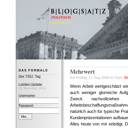
B|L|O|G|S|A|T|Z
Mehrwert
DAS FORMALE
Der 7352. Tag
Am Freitag, 22. Aug 2008 im Topic '
Bl
Letztes Update:
Wenn Arbeit wertgeschätzt wird
29. Dezember, 18:01
auch weniger glorreiche Auf
Username:
Zweck nachvollziehen
Arbeitsbeschaffungsmaßnahme 
Passwort:
natürlich auch für typische Pr
Kundenpräsentationen aufbauen
Alles heute von mir erledigt.