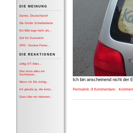
DIE MEINUNG
Danke, Deutschland!
Die Große Schlaftablette
Ein Bild sagt mehr als...
Zeit für Zuversicht
SPD - Sexiest Partei...
DIE REAKTIONEN
völlig OT: Alles...
Das muss alles ein
furchtbarer...
Ich bin anscheinend nicht der E
Wenn ich Sie richtig...
Permalink
(
9 Kommentare
)
Komment
Ich glaube ja, die kotzt...
Ganz klar ein riskanter...