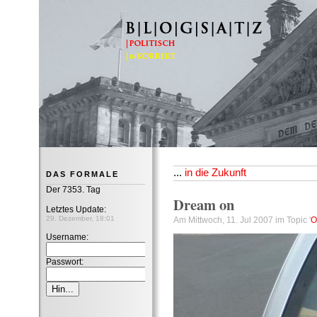
B|L|O|G|S|A|T|Z
...
in die Zukunft
DAS FORMALE
Der 7353. Tag
Dream on
Letztes Update:
29. Dezember, 18:01
Am Mittwoch, 11. Jul 2007 im Topic '
O
Username:
Passwort: