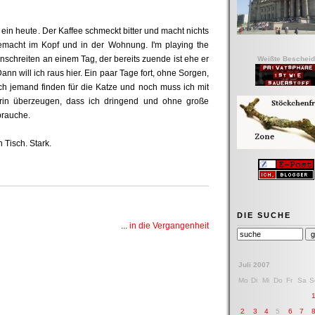
l ein heute. Der Kaffee schmeckt bitter und macht nichts
 gemacht im Kopf und in der Wohnung. I'm playing the
anschreiten an einem Tag, der bereits zuende ist ehe er
Weißte Bescheid
ann will ich raus hier. Ein paar Tage fort, ohne Sorgen,
ch jemand finden für die Katze und noch muss ich mit
rin überzeugen, dass ich dringend und ohne große
brauche.
 Tisch. Stark.
DIE SUCHE
...
in die Vergangenheit
Juli 2007
Mo
Di
Mi
Do
Fr
Sa
S
2
3
4
5
6
7