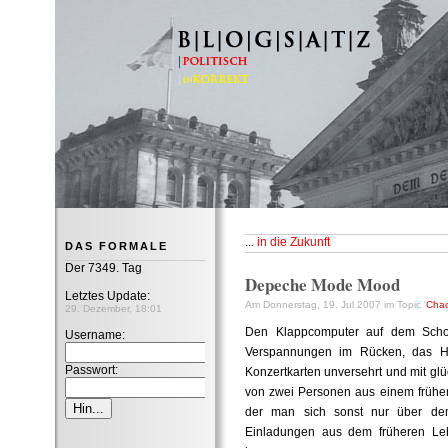
B|L|O|G|S|A|T|Z
...
in die Zukunft
DAS FORMALE
Der 7349. Tag
Depeche Mode Mood
Letztes Update:
Am Donnerstag, 19. Jul 2007 im Topic '
Chao
29. Dezember, 18:01
Den Klappcomputer auf dem Scho
Username:
Verspannungen im Rücken, das Ha
Passwort:
Konzertkarten unversehrt und mit glü
von zwei Personen aus einem früher
der man sich sonst nur über den
Einladungen aus dem früheren Leb