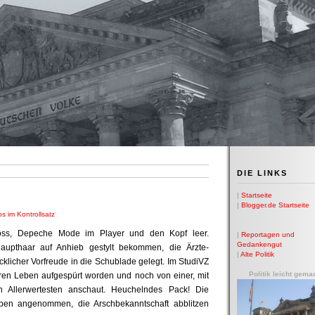
DIE LINKS
|
Startseite
|
Blogger.de Startseite
s im Kontrollsatz
'
ss, Depeche Mode im Player und den Kopf leer.
|
Reportagen und
Gedankengut
upthaar auf Anhieb gestylt bekommen, die Ärzte-
|
Alte Politik
cklicher Vorfreude in die Schublade gelegt. Im StudiVZ
Politik leicht gema
en Leben aufgespürt worden und noch von einer, mit
 Allerwertesten anschaut. Heuchelndes Pack! Die
en angenommen, die Arschbekanntschaft abblitzen