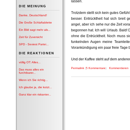
lassen.
DIE MEINUNG
Trotzdem stellt sich kein gutes Gefüh
Danke, Deutschland!
besser. Entrücktheit hat sich breit
Die Große Schlaftablette
angel, aber ich sehe nur die Zeit vor
Ein Bild sagt mehr als...
begonnen hat. Ich will Urlaub. Bald! D
ohne die Entrücktheit. Noch muss si
Zeit für Zuversicht
funkelnden Augen meine Teamleite
SPD - Sexiest Partei...
Vorankündigung ein paar freie Tage 
DIE REAKTIONEN
Und der Kaffee steht auf dem anderen
völlig OT: Alles...
Permalink
(
5 Kommentare
)
Kommentieren
Das muss alles ein
furchtbarer...
Wenn ich Sie richtig...
Ich glaube ja, die kotzt...
Ganz klar ein riskanter...