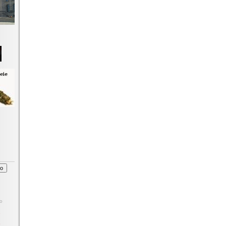
o
1
8