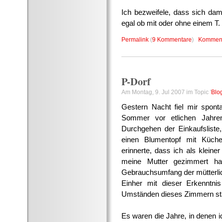
Ich bezweifele, dass sich dami
egal ob mit oder ohne einem T.
Permalink
(
9 Kommentare
)
Komment
P-Dorf
Am Montag, 9. Jul 2007 im Topic '
Blo
Gestern Nacht fiel mir spont
Sommer vor etlichen Jahre
Durchgehen der Einkaufslist
einen Blumentopf mit Küch
erinnerte, dass ich als klein
meine Mutter gezimmert ha
Gebrauchsumfang der mütterlic
Einher mit dieser Erkenntni
Umständen dieses Zimmern sta
Es waren die Jahre, in denen ic