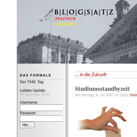
B|L|O|G|S|A|T|Z
...
in die Zukunft
DAS FORMALE
Der 7349. Tag
Studiumsstandbyzeit
Letztes Update:
29. Dezember, 18:01
Am Montag, 9. Jul 2007 im Topic '
Imme
Username:
Passwort: