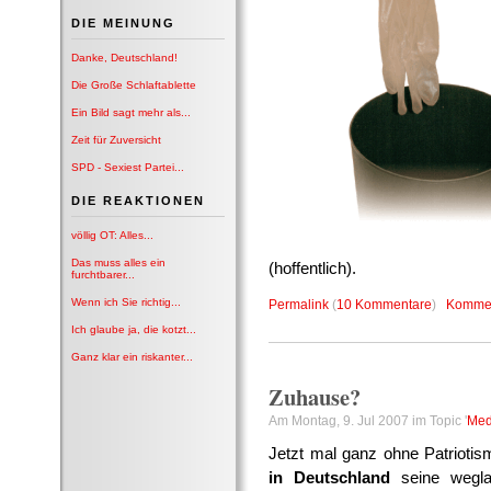
DIE MEINUNG
Danke, Deutschland!
Die Große Schlaftablette
Ein Bild sagt mehr als...
Zeit für Zuversicht
SPD - Sexiest Partei...
DIE REAKTIONEN
völlig OT: Alles...
Das muss alles ein
(hoffentlich).
furchtbarer...
Wenn ich Sie richtig...
Permalink
(
10 Kommentare
)
Kommen
Ich glaube ja, die kotzt...
Ganz klar ein riskanter...
Zuhause?
Am Montag, 9. Jul 2007 im Topic '
Medi
Jetzt mal ganz ohne Patriotis
in Deutschland
seine wegl