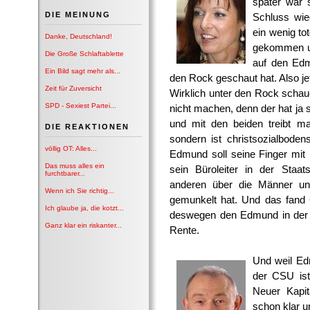
später war 
DIE MEINUNG
Schluss wie
ein wenig to
Danke, Deutschland!
gekommen und
Die Große Schlaftablette
auf den Edm
Ein Bild sagt mehr als...
den Rock geschaut hat. Also jetz
Zeit für Zuversicht
Wirklich unter den Rock scha
SPD - Sexiest Partei...
nicht machen, denn der hat ja 
und mit den beiden treibt ma
DIE REAKTIONEN
sondern ist christsozialboden
völlig OT: Alles...
Edmund soll seine Finger mit 
Das muss alles ein
sein Büroleiter in der Staat
furchtbarer...
anderen über die Männer un
Wenn ich Sie richtig...
gemunkelt hat. Und das fand 
Ich glaube ja, die kotzt...
deswegen den Edmund in der 
Ganz klar ein riskanter...
Rente.
Und weil Ed
der CSU is
Neuer Kapit
schon klar u