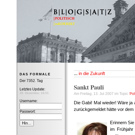
B|L|O|G|S|A|T|Z
...
in die Zukunft
DAS FORMALE
Der 7352. Tag
Sankt Pauli
Letztes Update:
29. Dezember, 18:01
Am Freitag, 13. Jul 2007 im Topic '
Pol
Username:
Die Gabi! Mal wieder! Wäre ja 
zurückgemeldet hätte vor dem 
Passwort:
Erinnern Sie
im Frühjahr 